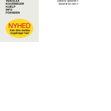
VIDEOLEX
Udskriv opskrift
»
KOGEBØGER
Send til en ven
»
HJÆLP
INFO
FORSIDEN