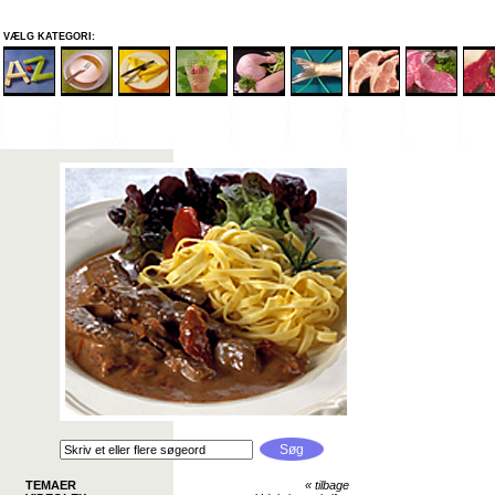
VÆLG KATEGORI:
TEMAER
«
tilbage