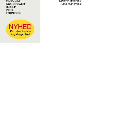
VIDEOLEX
Udskriv opskrift
»
KOGEBØGER
Send til en ven
»
HJÆLP
INFO
FORSIDEN