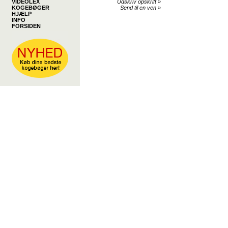
VIDEOLEX
Udskriv opskrift
»
KOGEBØGER
Send til en ven
»
HJÆLP
INFO
FORSIDEN