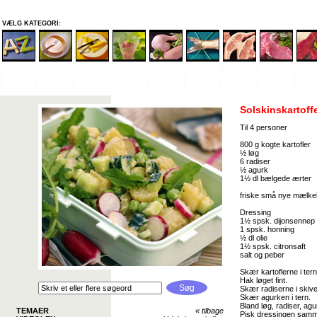
VÆLG KATEGORI:
Solskinskartoffe
Til 4 personer
800 g kogte kartofler
½ løg
6 radiser
½ agurk
1½ dl bælgede ærter
friske små nye mælkeb
Dressing
1½ spsk. dijonsennep
1 spsk. honning
½ dl olie
1½ spsk. citronsaft
salt og peber
Skær kartoflerne i ter
Hak løget fint.
Skær radiserne i skive
Skær agurken i tern.
Bland løg, radiser, agu
TEMAER
«
tilbage
Pisk dressingen samme