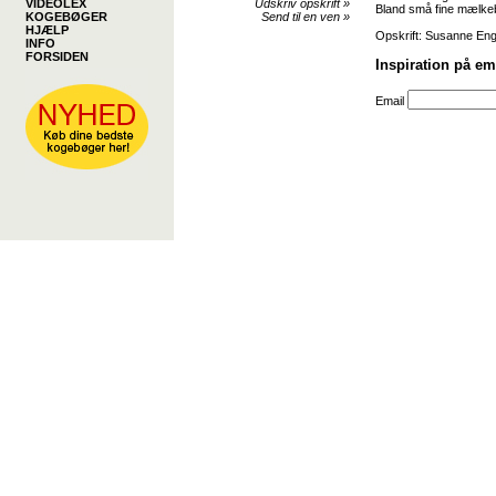
VIDEOLEX
Udskriv opskrift
»
Bland små fine mælkeb
KOGEBØGER
Send til en ven
»
HJÆLP
Opskrift: Susanne En
INFO
FORSIDEN
Inspiration på em
Email