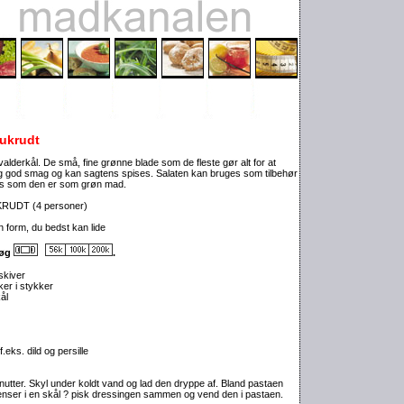
 ukrudt
valderkål. De små, fine grønne blade som de fleste gør alt for at
g god smag og kan sagtens spises. Salaten kan bruges som tilbehør
ises som den er som grøn mad.
RUDT (4 personer)
n form, du bedst kan lide
løg
.
skiver
ker i stykker
ål
eks. dild og persille
utter. Skyl under koldt vand og lad den dryppe af. Bland pastaen
enser i en skål ? pisk dressingen sammen og vend den i pastaen.