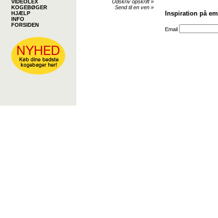
VIDEOLEX
Udskriv opskrift
»
KOGEBØGER
Send til en ven
»
Inspiration på em
HJÆLP
INFO
FORSIDEN
Email