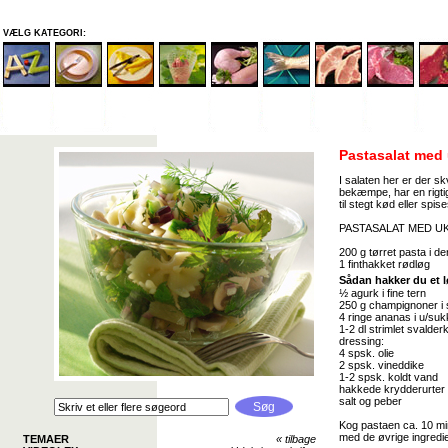
VÆLG KATEGORI:
Pastasalat med
I salaten her er der sk
bekæmpe, har en rigti
til stegt kød eller sp
PASTASALAT MED UK
200 g tørret pasta i de
1 finthakket rødløg
Sådan hakker du et 
½ agurk i fine tern
250 g champignoner i 
4 ringe ananas i u/suk
1-2 dl strimlet svalderk
dressing:
4 spsk. olie
2 spsk. vineddike
1-2 spsk. koldt vand
hakkede krydderurter f.
salt og peber
Kog pastaen ca. 10 min
med de øvrige ingredi
TEMAER
«
tilbage