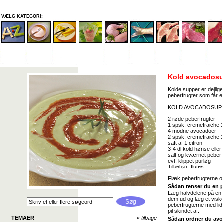
VÆLG KATEGORI:
Kold avocadosu
Kolde supper er dejli
peberfrugter som får en
KOLD AVOCADOSUPP
2 røde peberfrugter
1 spsk. cremefraiche
4 modne avocadoer
2 spsk. cremefraiche
saft af 1 citron
3-4 dl kold hønse elle
salt og kværnet peber
evt. klippet purløg
Tilbehør: flutes.
Flæk peberfrugterne o
Sådan renser du en 
Læg halvdelene på en pl
dem ud og læg et viskes
peberfrugterne med lid
pil skindet af.
TEMAER
«
tilbage
Sådan ordner du av