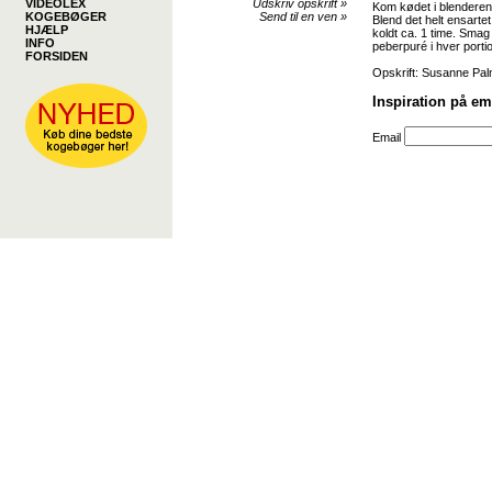
VIDEOLEX
Udskriv opskrift
»
Kom kødet i blenderen
KOGEBØGER
Send til en ven
»
Blend det helt ensarte
HJÆLP
koldt ca. 1 time. Smag
INFO
peberpuré i hver portio
FORSIDEN
Opskrift: Susanne Pal
Inspiration på em
Email