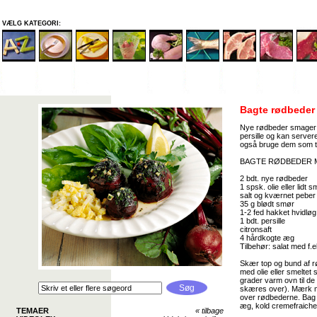
VÆLG KATEGORI:
Bagte rødbeder
Nye rødbeder smager d
persille og kan serve
også bruge dem som tilb
BAGTE RØDBEDER M
2 bdt. nye rødbeder
1 spsk. olie eller lidt 
salt og kværnet peber
35 g blødt smør
1-2 fed hakket hvidløg
1 bdt. persille
citronsaft
4 hårdkogte æg
Tilbehør: salat med f.
Skær top og bund af r
med olie eller smeltet
grader varm ovn til de
skæres over). Mærk me
over rødbederne. Bag 
æg, kold cremefraiche 
TEMAER
«
tilbage