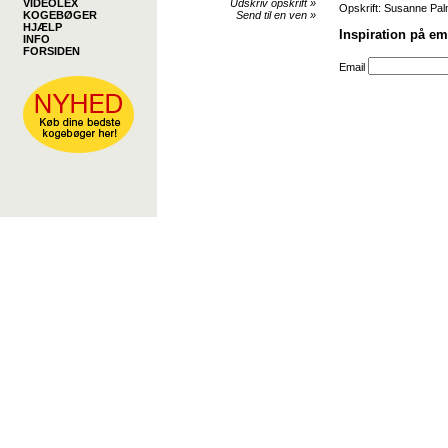
VIDEOLEX
Udskriv opskrift
»
Opskrift: Susanne Pal
KOGEBØGER
Send til en ven
»
HJÆLP
Inspiration på em
INFO
FORSIDEN
Email